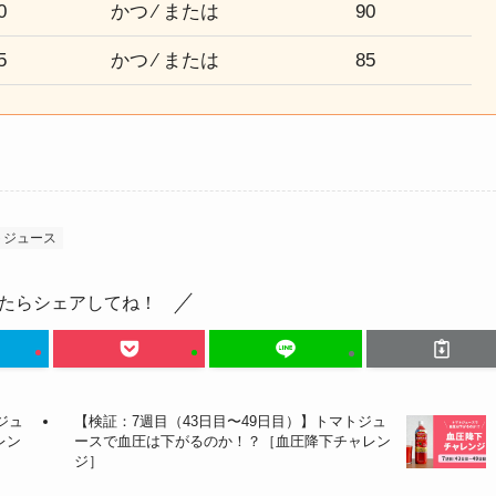
0
かつ ⁄ または
90
5
かつ ⁄ または
85
トジュース
たらシェアしてね！
ジュ
【検証：7週目（43日目〜49日目）】トマトジュ
レン
ースで血圧は下がるのか！？［血圧降下チャレン
ジ］