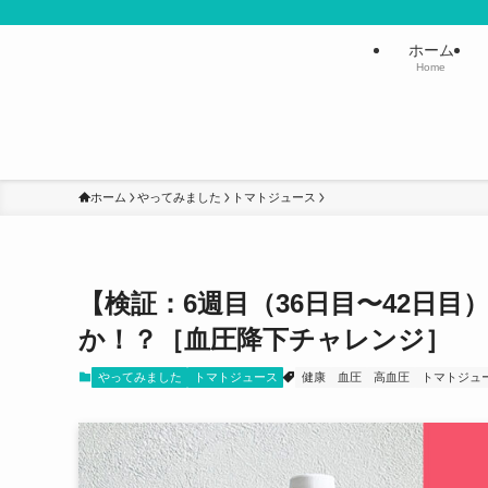
ホーム
Home
ホーム
やってみました
トマトジュース
【検証：6週目（36日目〜42日
か！？［血圧降下チャレンジ］
やってみました
トマトジュース
健康
血圧
高血圧
トマトジュ