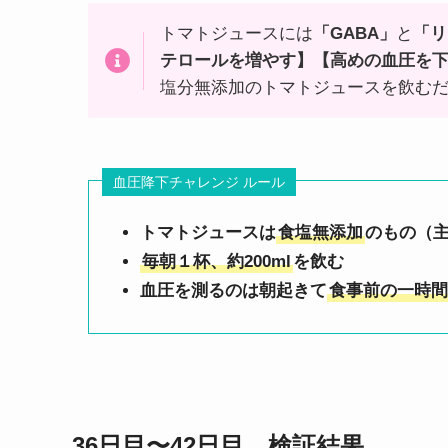
トマトジュースには
「GABA」
と
「リ
テロールを増やす】【高めの血圧を
塩分無添加のトマトジュースを飲む
血圧降下チャレンジ ルール
トマトジュースは
食塩無添加
のもの（
毎朝１杯、約200ml
を飲む
血圧を測るのは朝起きて
食事前の一時間
36日目〜42日目 検証結果