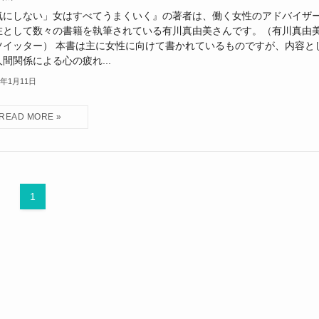
気にしない」女はすべてうまくいく』の著者は、働く女性のアドバイザ
在として数々の書籍を執筆されている有川真由美さんです。（有川真由
ツイッター） 本書は主に女性に向けて書かれているものですが、内容と
間関係による心の疲れ...
3年1月11日
1