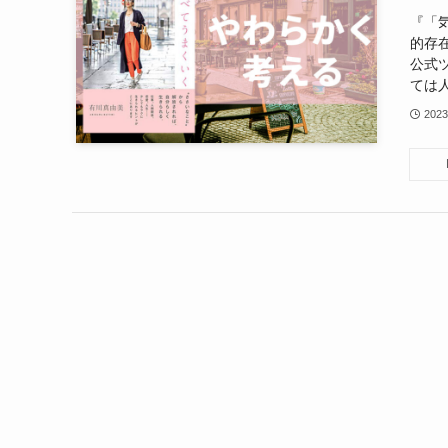
『「
的存
公式
ては人
202