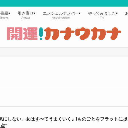
書籍
引き寄せ
エンジェルナンバー
やってみました
Books
Attract
Angelnumber
Try
気にしない」女はすべてうまくいく』Ιものごとをフラットに捉
視点”