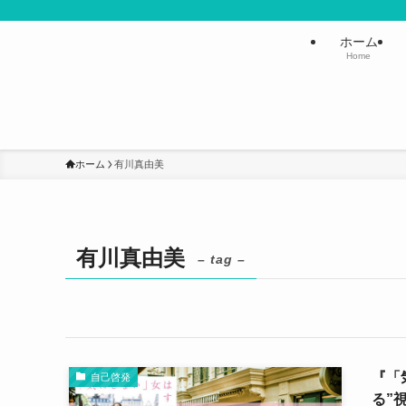
ホーム
Home
ホーム
有川真由美
有川真由美
– tag –
『「
自己啓発
る”